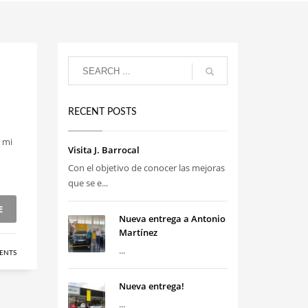
RECENT POSTS
a mi
Visita J. Barrocal
Con el objetivo de conocer las mejoras
que se e...
E
Nueva entrega a Antonio
Martínez
...
ENTS
Nueva entrega!
...